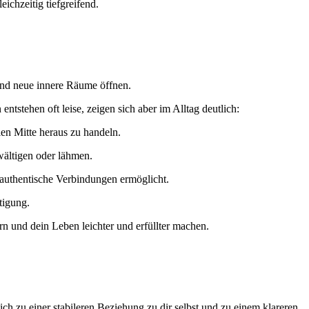
ichzeitig tiefgreifend.
 und neue innere Räume öffnen.
stehen oft leise, zeigen sich aber im Alltag deutlich:
len Mitte heraus zu handeln.
wältigen oder lähmen.
authentische Verbindungen ermöglicht.
tigung.
rn und dein Leben leichter und erfüllter machen.
h zu einer stabileren Beziehung zu dir selbst und zu einem klareren