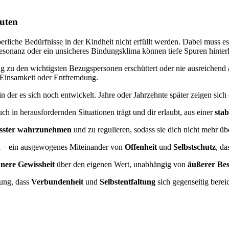
uten
erliche Bedürfnisse in der Kindheit nicht erfüllt werden. Dabei muss 
sonanz oder ein unsicheres Bindungsklima können tiefe Spuren hinterl
ng zu den wichtigsten Bezugspersonen erschüttert oder nie ausreichend
r Einsamkeit oder Entfremdung.
 der es sich noch entwickelt. Jahre oder Jahrzehnte später zeigen sich
uch in herausfordernden Situationen trägt und dir erlaubt, aus einer
stab
sster wahrzunehmen
und zu regulieren, sodass sie dich nicht mehr ü
n
– ein ausgewogenes Miteinander von
Offenheit
und
Selbstschutz
, d
nnere Gewissheit
über den eigenen Wert, unabhängig von
äußerer Bes
rung, dass
Verbundenheit
und
Selbstentfaltung
sich gegenseitig bere