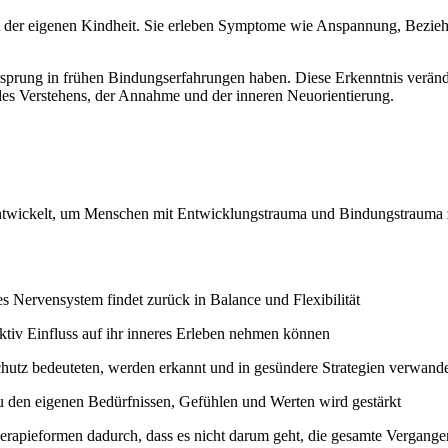
t der eigenen Kindheit. Sie erleben Symptome wie Anspannung, Bezieh
sprung in frühen Bindungserfahrungen haben. Diese Erkenntnis verände
 des Verstehens, der Annahme und der inneren Neuorientierung.
wickelt, um Menschen mit Entwicklungstrauma und Bindungstrauma zu u
es Nervensystem findet zurück in Balance und Flexibilität
aktiv Einfluss auf ihr inneres Erleben nehmen können
hutz bedeuteten, werden erkannt und in gesündere Strategien verwande
 den eigenen Bedürfnissen, Gefühlen und Werten wird gestärkt
rapieformen dadurch, dass es nicht darum geht, die gesamte Vergangenh