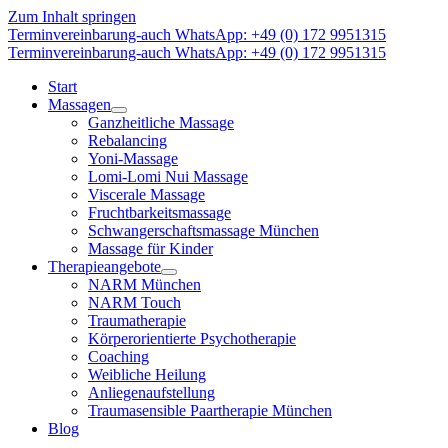
Zum Inhalt springen
Terminvereinbarung-auch WhatsApp: +49 (0) 172 9951315
Terminvereinbarung-auch WhatsApp: +49 (0) 172 9951315
Start
Massagen
Ganzheitliche Massage
Rebalancing
Yoni-Massage
Lomi-Lomi Nui Massage
Viscerale Massage
Fruchtbarkeitsmassage
Schwangerschaftsmassage München
Massage für Kinder
Therapieangebote
NARM München
NARM Touch
Traumatherapie
Körperorientierte Psychotherapie
Coaching
Weibliche Heilung
Anliegenaufstellung
Traumasensible Paartherapie München
Blog