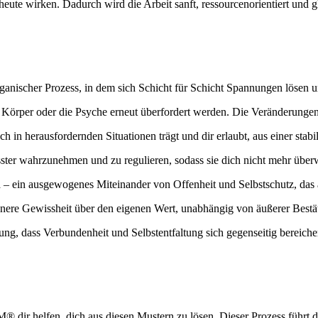
e wirken. Dadurch wird die Arbeit sanft, ressourcenorientiert und gle
 organischer Prozess, in dem sich Schicht für Schicht Spannungen lösen
rper oder die Psyche erneut überfordert werden. Die Veränderungen ent
h in herausfordernden Situationen trägt und dir erlaubt, aus einer stabi
ster wahrzunehmen und zu regulieren, sodass sie dich nicht mehr über
n
– ein ausgewogenes Miteinander von Offenheit und Selbstschutz, das 
 innere Gewissheit über den eigenen Wert, unabhängig von äußerer Bestä
ung, dass Verbundenheit und Selbstentfaltung sich gegenseitig bereiche
ir helfen, dich aus diesen Mustern zu lösen. Dieser Prozess führt dic